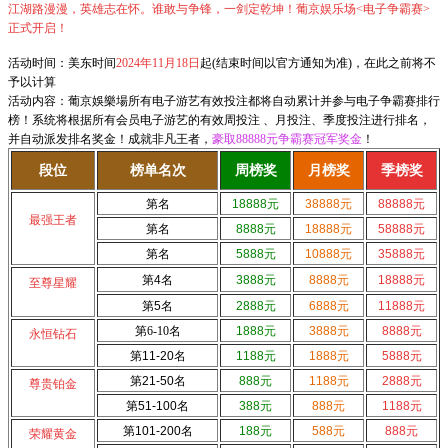
江湖路漫漫，英雄志在怀。谁敢与争锋，一剑定乾坤！
葡京娱乐场<
电子争霸赛
>
正式开启！
活动时间：
美东时间
2024年11月18日
起(结束时间以官方通知为准)，在此之前将不
予以计算
活动内容：
葡京娛樂場所有电子游艺有效投注都将自动累计并参与电子争霸赛排行
榜！系统将根据所有会员电子游艺的有效周投注 、月投注、季度投注进行排名，
并自动派发排名奖金！成就非凡王者，
豪取
88888元
争霸赛冠军奖金
！
段位
榜单名次
周榜奖
月榜奖
季榜奖
第
名
18888元
38888元
88888元
最强王者
第
名
8888元
18888元
58888元
第
名
5888元
10
888元
35888元
第4名
3888元
8
888元
18888元
至尊星耀
第5名
2888元
6888元
11888元
第6-10名
1888元
3888元
8888元
永恒钻石
第11-20名
1188元
1888元
58
88元
第21-50名
8
88元
1188元
28
88元
尊贵铂金
第51-100名
388元
888元
1188元
第101-200名
188元
588元
888元
荣耀黄金